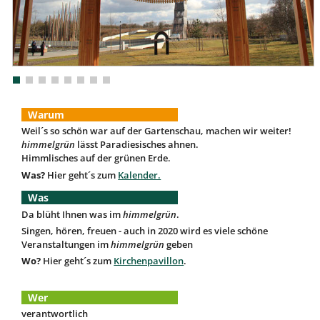
Warum
Weil´s so schön war auf der Gartenschau, machen wir weiter!
himmelgrün
lässt Paradiesisches ahnen.
Himmlisches auf der grünen Erde.
Was?
Hier geht´s zum
Kalender.
Was
Da blüht Ihnen was im
himmelgrün
.
Singen, hören, freuen - auch in 2020 wird es viele schöne
Veranstaltungen im
himmelgrün
geben
Wo?
Hier geht´s zum
Kirchenpavillon
.
Wer
verantwortlich